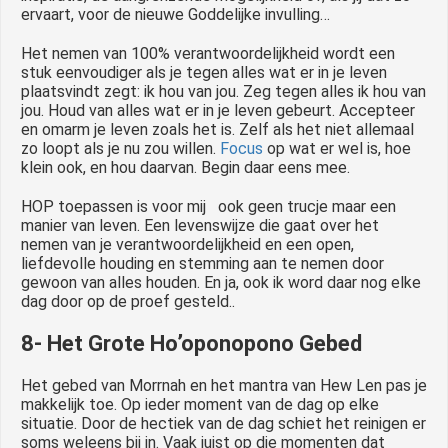
ervaart, voor de nieuwe Goddelijke invulling…
Het nemen van 100% verantwoordelijkheid wordt een
stuk eenvoudiger als je tegen alles wat er in je leven
plaatsvindt zegt: ik hou van jou. Zeg tegen alles ik hou van
jou. Houd van alles wat er in je leven gebeurt. Accepteer
en omarm je leven zoals het is. Zelf als het niet allemaal
zo loopt als je nu zou willen.
Focus
op wat er wel is, hoe
klein ook, en hou daarvan. Begin daar eens mee.
HOP toepassen is voor mij ook geen trucje maar een
manier van leven. Een levenswijze die gaat over het
nemen van je verantwoordelijkheid en een open,
liefdevolle houding en stemming aan te nemen door
gewoon van alles houden. En ja, ook ik word daar nog elke
dag door op de proef gesteld..
8- Het Grote Ho’oponopono Gebed
Het gebed van Morrnah en het mantra van Hew Len pas je
makkelijk toe. Op ieder moment van de dag op elke
situatie. Door de hectiek van de dag schiet het reinigen er
soms weleens bij in. Vaak juist op die momenten dat