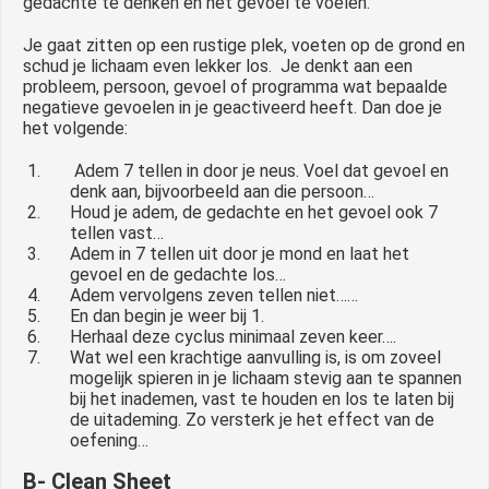
gedachte te denken en het gevoel te voelen.
Je gaat zitten op een rustige plek, voeten op de grond en
schud je lichaam even lekker los. Je denkt aan een
probleem, persoon, gevoel of programma wat bepaalde
negatieve gevoelen in je geactiveerd heeft. Dan doe je
het volgende:
Adem 7 tellen in door je neus. Voel dat gevoel en
denk aan, bijvoorbeeld aan die persoon…
Houd je adem, de gedachte en het gevoel ook 7
tellen vast…
Adem in 7 tellen uit door je mond en laat het
gevoel en de gedachte los…
Adem vervolgens zeven tellen niet……
En dan begin je weer bij 1.
Herhaal deze cyclus minimaal zeven keer….
Wat wel een krachtige aanvulling is, is om zoveel
mogelijk spieren in je lichaam stevig aan te spannen
bij het inademen, vast te houden en los te laten bij
de uitademing. Zo versterk je het effect van de
oefening…
B- Clean Sheet