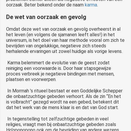
oorzaak. Beter bekend onder de naam
karma
.
De wet van oorzaak en gevolg
Omdat deze wet van oorzaak en gevolg overheerst in al
het leven (en volgens de sjamanen leeft alles!) in het
universum, is het doel van haar methode vooral om zich te
bevrijden van ongelukkige, negatieve zich steeds
herhalende ervaringen uit zowel huidige als vorige levens.
Karma belemmert de evolutie van de geest zodat
reiniging een voorwaarde is. Door haar stapsgewijze
proces verbreek je negatieve bindingen met mensen,
plaatsen en voorwerpen.
In Morrnah ’s ritueel bestaat er een Goddelijke Schepper
die onbaatzuchtige gebeden verhoort. Als de zin “En het
is volbracht” gezegd wordt na een gebed, betekent dit
dat het werk van de mens klaar is en dat van God start.
In tegenstelling tot zelfzuchtige gebeden in veel
religies, vraagt men bij onbaatzuchtige gebeden zoals
Ho’oponopono ook om de bevrijding van andere wezens