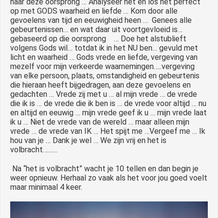
naar deze oorsprong … Analyseer het en los het perfect
op met GODS waarheid en liefde … Kom door alle
gevoelens van tijd en eeuwigheid heen … Genees alle
gebeurtenissen… en wat daar uit voortgevloeid is…
gebaseerd op die oorsprong … Doe het alstublieft
volgens Gods wil… totdat ik in het NU ben… gevuld met
licht en waarheid … Gods vrede en liefde, vergeving van
mezelf voor mijn verkeerde waarnemingen…..vergeving
van elke persoon, plaats, omstandigheid en gebeurtenis
die hieraan heeft bijgedragen, aan deze gevoelens en
gedachten … Vrede zij met u … al mijn vrede … de vrede
die ik is … de vrede die ik ben is … de vrede voor altijd … nu
en altijd en eeuwig … mijn vrede geef ik u … mijn vrede laat
ik u … Niet de vrede van de wereld … maar alleen mijn
vrede … de vrede van IK … Het spijt me …Vergeef me … Ik
hou van je … Dank je wel … We zijn vrij en het is
volbracht………
Na “het is volbracht” wacht je 10 tellen en dan begin je
weer opnieuw. Herhaal zo vaak als het voor jou goed voelt
maar minimaal 4 keer.