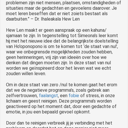
problemen zijn niet mensen, plaatsen, omstandigheden of
situaties maar de gedachten en gevoelens daarover. Je
moet leren beseffen dat er niet zoiets bestaat als
daarbuiten.” – Dr. Ihaleakala Hew Len
Hew Len maakt er geen aanspraak op een kahuna/
sjamaan te zijn. In tegenstelling tot Simeona’s leer komt
hij met het nieuwe idee dat de belangrijkste doelstelling
van Ho’oponopono is om te komen tot ‘de staat van nul’,
waar we onbegrensde mogelijkheden zouden hebben,
geen herinneringen, vrij zijn van ideeën over hoe we
denken dat dingen moeten zijn. In deze staat van nul
worden we geïnspireerd door het leven wat we echt
zouden willen leven.
Om in deze staat van zero /nul te komen gaat het erom
dat we de negatieve programma’s, zoals gebrek aan
zelfvertrouwen,
faalangst
, een
fobie
of stress, in onze
lichaam en geest reinigen. Deze programma’s worden
geactiveerd op het moment dat, door een gedachte of
emotie, in jou een bepaald gevoel opkomt.
Door dan te reinigen verbreek jij je verbinding met het