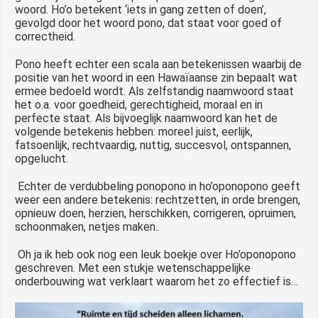
woord. Ho’o betekent ‘iets in gang zetten of doen’,
gevolgd door het woord pono, dat staat voor goed of
correctheid.
Pono heeft echter een scala aan betekenissen waarbij de
positie van het woord in een Hawaïaanse zin bepaalt wat
ermee bedoeld wordt. Als zelfstandig naamwoord staat
het o.a. voor goedheid, gerechtigheid, moraal en in
perfecte staat. Als bijvoeglijk naamwoord kan het de
volgende betekenis hebben: moreel juist, eerlijk,
fatsoenlijk, rechtvaardig, nuttig, succesvol, ontspannen,
opgelucht.
Echter de verdubbeling ponopono in ho’oponopono geeft
weer een andere betekenis: rechtzetten, in orde brengen,
opnieuw doen, herzien, herschikken, corrigeren, opruimen,
schoonmaken, netjes maken..
Oh ja ik heb ook nog een leuk boekje over Ho’oponopono
geschreven. Met een stukje wetenschappelijke
onderbouwing wat verklaart waarom het zo effectief is…