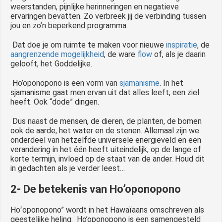
weerstanden, pijnlijke herinneringen en negatieve
ervaringen bevatten. Zo verbreek jij de verbinding tussen
jou en zo’n beperkend programma.
Dat doe je om ruimte te maken voor nieuwe
inspiratie
, de
aangrenzende mogelijkheid
, de ware
flow
of, als je daarin
gelooft, het Goddelijke.
Ho’oponopono is een vorm van
sjamanisme
. In het
sjamanisme gaat men ervan uit dat alles leeft, een ziel
heeft. Ook “dode” dingen.
Dus naast de mensen, de dieren, de planten, de bomen
ook de aarde, het water en de stenen. Allemaal zijn we
onderdeel van hetzelfde universele energieveld en een
verandering in het één heeft uiteindelijk, op de lange of
korte termijn, invloed op de staat van de ander. Houd dit
in gedachten als je verder leest…
2- De betekenis van Ho’oponopono
Hoʻoponopono” wordt in het Hawaïaans omschreven als
geestelijke heling. Ho’oponopono is een samengesteld