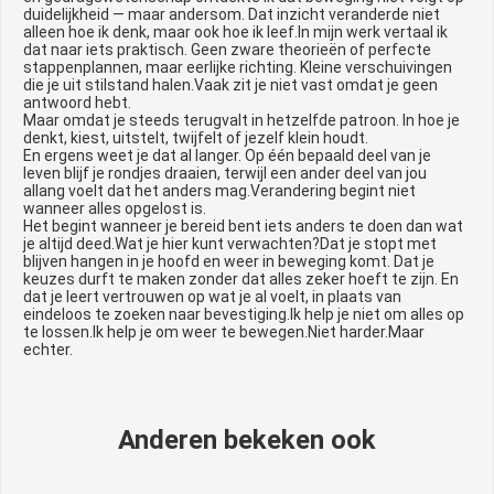
duidelijkheid — maar andersom. Dat inzicht veranderde niet
alleen hoe ik denk, maar ook hoe ik leef.In mijn werk vertaal ik
dat naar iets praktisch. Geen zware theorieën of perfecte
stappenplannen, maar eerlijke richting. Kleine verschuivingen
die je uit stilstand halen.Vaak zit je niet vast omdat je geen
antwoord hebt.
Maar omdat je steeds terugvalt in hetzelfde patroon. In hoe je
denkt, kiest, uitstelt, twijfelt of jezelf klein houdt.
En ergens weet je dat al langer. Op één bepaald deel van je
leven blijf je rondjes draaien, terwijl een ander deel van jou
allang voelt dat het anders mag.Verandering begint niet
wanneer alles opgelost is.
Het begint wanneer je bereid bent iets anders te doen dan wat
je altijd deed.Wat je hier kunt verwachten?Dat je stopt met
blijven hangen in je hoofd en weer in beweging komt. Dat je
keuzes durft te maken zonder dat alles zeker hoeft te zijn. En
dat je leert vertrouwen op wat je al voelt, in plaats van
eindeloos te zoeken naar bevestiging.Ik help je niet om alles op
te lossen.Ik help je om weer te bewegen.Niet harder.Maar
echter.
Anderen bekeken ook