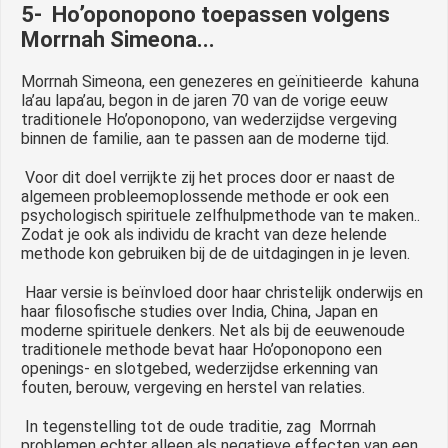
5- Ho’oponopono toepassen volgens
Morrnah Simeona...
Morrnah Simeona, een genezeres en geïnitieerde kahuna
la’au lapa’au, begon in de jaren 70 van de vorige eeuw
traditionele Ho’oponopono, van wederzijdse vergeving
binnen de familie, aan te passen aan de moderne tijd.
Voor dit doel verrijkte zij het proces door er naast de
algemeen probleemoplossende methode er ook een
psychologisch spirituele zelfhulpmethode van te maken..
Zodat je ook als individu de kracht van deze helende
methode kon gebruiken bij de de uitdagingen in je leven.
Haar versie is beïnvloed door haar christelijk onderwijs en
haar filosofische studies over India, China, Japan en
moderne spirituele denkers. Net als bij de eeuwenoude
traditionele methode bevat haar Ho’oponopono een
openings- en slotgebed, wederzijdse erkenning van
fouten, berouw, vergeving en herstel van relaties.
In tegenstelling tot de oude traditie, zag Morrnah
problemen echter alleen als negatieve effecten van een