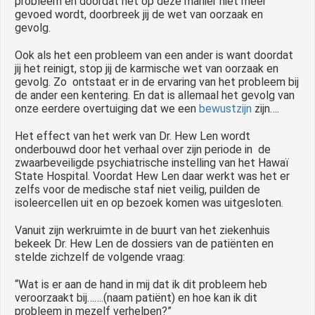
probleem en doordat het op deze manier niet meer
gevoed wordt, doorbreek jij de wet van oorzaak en
gevolg.
Ook als het een probleem van een ander is want doordat
jij het reinigt, stop jij de karmische wet van oorzaak en
gevolg. Zo ontstaat er in de ervaring van het probleem bij
de ander een kentering. En dat is allemaal het gevolg van
onze eerdere overtuiging dat we een
bewustzijn
zijn….
Het effect van het werk van Dr. Hew Len wordt
onderbouwd door het verhaal over zijn periode in de
zwaarbeveiligde psychiatrische instelling van het Hawaï
State Hospital. Voordat Hew Len daar werkt was het er
zelfs voor de medische staf niet veilig, puilden de
isoleercellen uit en op bezoek komen was uitgesloten.
Vanuit zijn werkruimte in de buurt van het ziekenhuis
bekeek Dr. Hew Len de dossiers van de patiënten en
stelde zichzelf de volgende vraag:
“Wat is er aan de hand in mij dat ik dit probleem heb
veroorzaakt bij…….(naam patiënt) en hoe kan ik dit
probleem in mezelf verhelpen?”