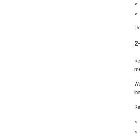
De
2-
Re
me
Wa
in
Re