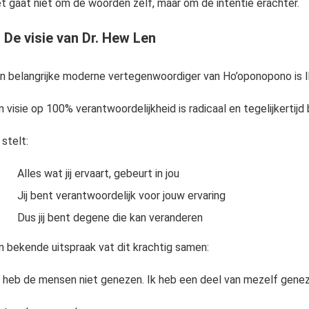
t gaat niet om de woorden zelf, maar om de intentie erachter.
el” zeggen. Het is een manier van kijken, een manier van voelen en uiteindelijk een..
 De visie van Dr. Hew Len
n belangrijke moderne vertegenwoordiger van Ho’oponopono is I
jn visie op 100% verantwoordelijkheid is radicaal en tegelijkertijd 
 stelt:
Alles wat jij ervaart, gebeurt in jou
Jij bent verantwoordelijk voor jouw ervaring
Dus jij bent degene die kan veranderen
jn bekende uitspraak vat dit krachtig samen:
k heb de mensen niet genezen. Ik heb een deel van mezelf gene