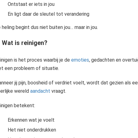
Ontstaat er iets in jou
En ligt daar de sleutel tot verandering
 heling begint dus niet buiten jou… maar in jou.
 Wat is reinigen?
inigen is het proces waarbij je de
emoties
, gedachten en overtuig
t een probleem of situatie.
nneer jij pijn, boosheid of verdriet voelt, wordt dat gezien als ee
nerlijke wereld
aandacht
vraagt.
Emoties vormen de kern van ons mens-zijn. Ze kleuren onze ervaringen, sturen ons gedrag en geven betekenis aan wat we meemaken. Zonder emoties zou het leven vlak en betekenisloos zijn. Toch ervaren veel mensen emoties..
inigen betekent:
Erkennen wat je voelt
Het niet onderdrukken