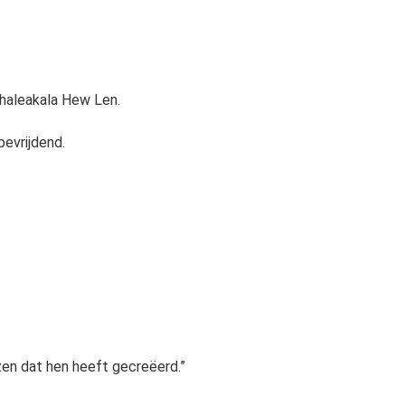
haleakala Hew Len.
bevrijdend.
zen dat hen heeft gecreëerd.”