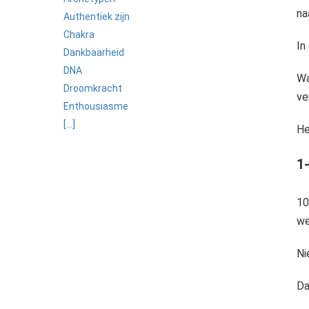
na
Authentiek zijn
Chakra
In
Dankbaarheid
DNA
Wa
Droomkracht
ve
Enthousiasme
[...]
He
1
10
we
Ni
Da