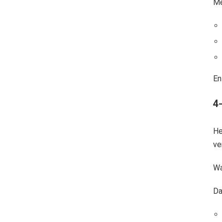
Me
En
4
He
ve
Wa
Da