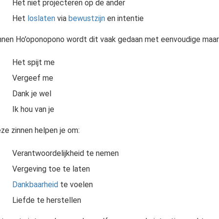
Het niet projecteren op de ander
Het
loslaten
via
bewustzijn
en intentie
nnen Ho’oponopono wordt dit vaak gedaan met eenvoudige maar k
Het spijt me
s en situaties niet langer vast te houden. Het betekent dat je stopt met controleren, vechten of vasthouden aan wat is geweest of wat anders zou moeten zijn. In plaats van..
Bewustzijn is de kunst om te kunnen waarnemen of iets ervaren. Bij bewustzijn gaat het erom dat je de beleving of het besef hebt van jezelf en je omgeving. De vraag "wat is bewustzijn" is..
Vergeef me
Dank je wel
Ik hou van je
ze zinnen helpen je om:
Verantwoordelijkheid te nemen
Vergeving toe te laten
Dankbaarheid
te voelen
Liefde te herstellen