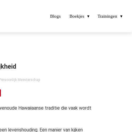
Blogs
Boekjes
Trainingen
jkheid
Persoonlijk Meesterschap
enoude Hawaiiaanse traditie die vaak wordt
 een levenshouding. Een manier van kijken