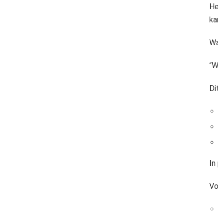
He
ka
Wa
“W
Di
In
Vo