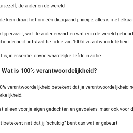
ar jezelf, de ander en de wereld.
Sjamanisme is een van de oudste spirituele tradities ter wereld. Al ver voor onze jaartelling waren het sjamanen die binnen gemeenschappen een centrale rol speelden. Zij hielpen bij ziekte, persoonlijke problemen en..
 de kern draait het om één diepgaand principe: alles is met elkaa
t jij ervaart, wat de ander ervaart en wat er in de wereld gebeurt,
rbondenheid ontstaat het idee van 100% verantwoordelijkheid.
t is, in essentie, onvoorwaardelijke liefde in actie.
- Wat is 100% verantwoordelijkheid?
0% verantwoordelijkheid betekent dat je verantwoordelijkheid ne
rkelijkheid.
et alleen voor je eigen gedachten en gevoelens, maar ook voor d
t betekent niet dat jij “schuldig” bent aan wat er gebeurt.