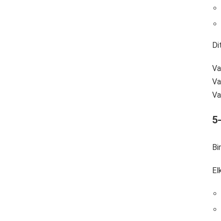
Di
Va
Va
Va
5
Bi
El