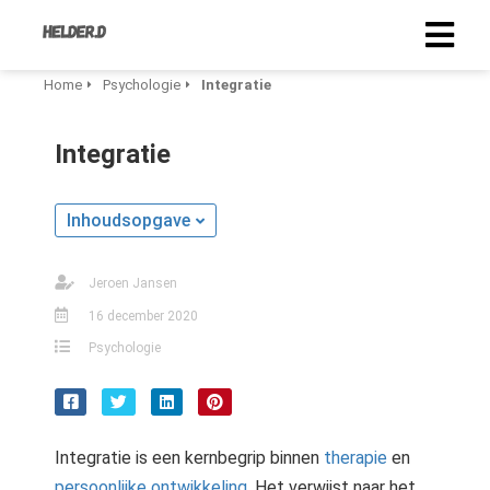
Home
Psychologie
Integratie
Integratie
Inhoudsopgave
Jeroen Jansen
16 december 2020
Psychologie
Integratie is een kernbegrip binnen
therapie
en
persoonlijke ontwikkeling
. Het verwijst naar het