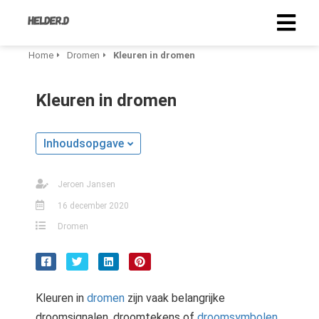
Home
Dromen
Kleuren in dromen
Kleuren in dromen
Inhoudsopgave
Jeroen Jansen
16 december 2020
Dromen
Kleuren in
dromen
zijn vaak belangrijke
droomsignalen, droomtekens of
droomsymbolen