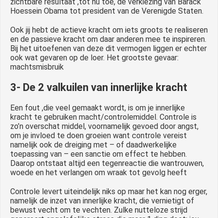
zichtbare resultaat ,tot nu toe, de verkiezing van Barack
Hoessein Obama tot president van de Verenigde Staten.
Ook jij hebt de actieve kracht om iets groots te realiseren
en de passieve kracht om daar anderen mee te inspireren.
Bij het uitoefenen van deze dit vermogen liggen er echter
ook wat gevaren op de loer. Het grootste gevaar:
machtsmisbruik
3- De 2 valkuilen van innerlijke kracht
Een fout ,die veel gemaakt wordt, is om je innerlijke
kracht te gebruiken macht/controlemiddel. Controle is
zo’n overschat middel, voornamelijk gevoed door angst,
om je invloed te doen groeien want controle vereist
namelijk ook de dreiging met – of daadwerkelijke
toepassing van – een sanctie om effect te hebben.
Daarop ontstaat altijd een tegenreactie die wantrouwen,
woede en het verlangen om wraak tot gevolg heeft
Controle levert uiteindelijk niks op maar het kan nog erger,
namelijk de inzet van innerlijke kracht, die vernietigt of
bewust vecht om te vechten. Zulke nutteloze strijd