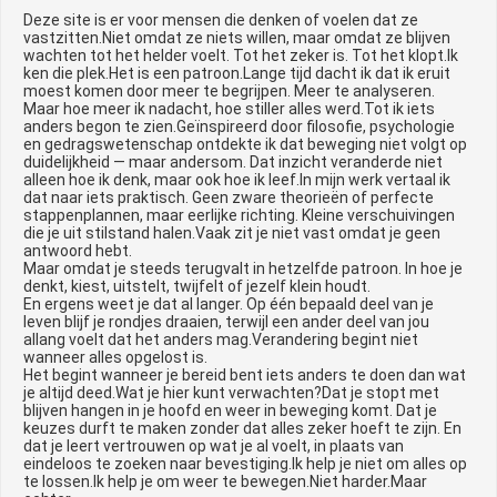
Deze site is er voor mensen die denken of voelen dat ze
vastzitten.Niet omdat ze niets willen, maar omdat ze blijven
wachten tot het helder voelt. Tot het zeker is. Tot het klopt.Ik
ken die plek.Het is een patroon.Lange tijd dacht ik dat ik eruit
moest komen door meer te begrijpen. Meer te analyseren.
Maar hoe meer ik nadacht, hoe stiller alles werd.Tot ik iets
anders begon te zien.Geïnspireerd door filosofie, psychologie
en gedragswetenschap ontdekte ik dat beweging niet volgt op
duidelijkheid — maar andersom. Dat inzicht veranderde niet
alleen hoe ik denk, maar ook hoe ik leef.In mijn werk vertaal ik
dat naar iets praktisch. Geen zware theorieën of perfecte
stappenplannen, maar eerlijke richting. Kleine verschuivingen
die je uit stilstand halen.Vaak zit je niet vast omdat je geen
antwoord hebt.
Maar omdat je steeds terugvalt in hetzelfde patroon. In hoe je
denkt, kiest, uitstelt, twijfelt of jezelf klein houdt.
En ergens weet je dat al langer. Op één bepaald deel van je
leven blijf je rondjes draaien, terwijl een ander deel van jou
allang voelt dat het anders mag.Verandering begint niet
wanneer alles opgelost is.
Het begint wanneer je bereid bent iets anders te doen dan wat
je altijd deed.Wat je hier kunt verwachten?Dat je stopt met
blijven hangen in je hoofd en weer in beweging komt. Dat je
keuzes durft te maken zonder dat alles zeker hoeft te zijn. En
dat je leert vertrouwen op wat je al voelt, in plaats van
eindeloos te zoeken naar bevestiging.Ik help je niet om alles op
te lossen.Ik help je om weer te bewegen.Niet harder.Maar