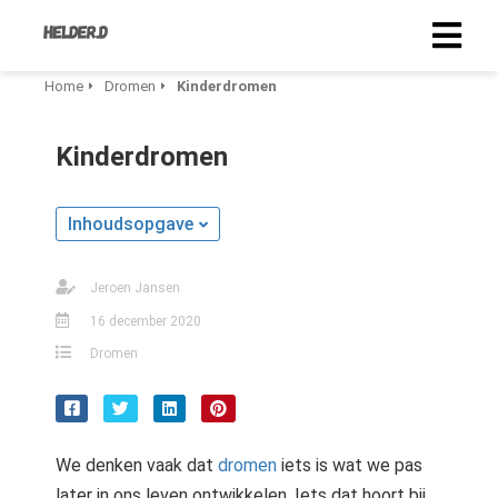
Home
Dromen
Kinderdromen
Kinderdromen
Inhoudsopgave
Jeroen Jansen
16 december 2020
Dromen
We denken vaak dat
dromen
iets is wat we pas
later in ons leven ontwikkelen. Iets dat hoort bij