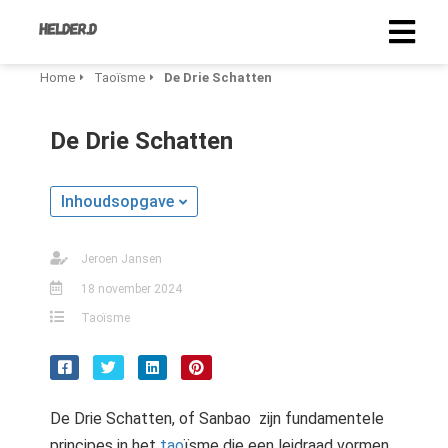
Home
Taoïsme
De Drie Schatten
De Drie Schatten
Inhoudsopgave
Jeroen Jansen
18 november 2024
Taoïsme
De Drie Schatten, of Sanbao zijn fundamentele
principes in het
tao
ïsme die een leidraad vormen