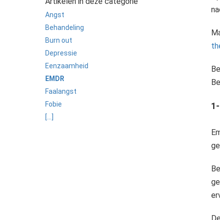
Artikelen in deze categorie
na
Angst
Behandeling
Ma
Burn out
th
Depressie
Eenzaamheid
Be
EMDR
Be
Faalangst
Therapie betekent letterlijk behandeling. Deze behandeling kan zich richten op het emotionele, mental
Fobie
1-
[...]
Em
ge
Be
ge
er
De