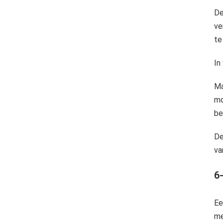
De
ve
te
In
Ma
mo
be
De
va
6
Ee
me