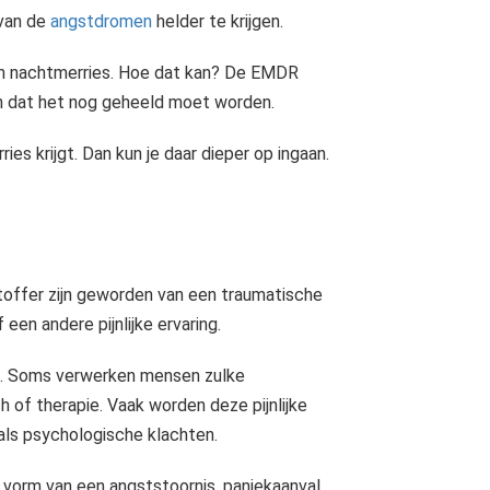
 van de
angstdromen
helder te krijgen.
an nachtmerries. Hoe dat kan? De EMDR
en dat het nog geheeld moet worden.
ies krijgt. Dan kun je daar dieper op ingaan.
n het falen om gezond en effectief op de gegeven..
htoffer zijn geworden van een traumatische
een andere pijnlijke ervaring.
en. Soms verwerken mensen zulke
 of therapie. Vaak worden deze pijnlijke
als psychologische klachten.
vorm van een angststoornis, paniekaanval,