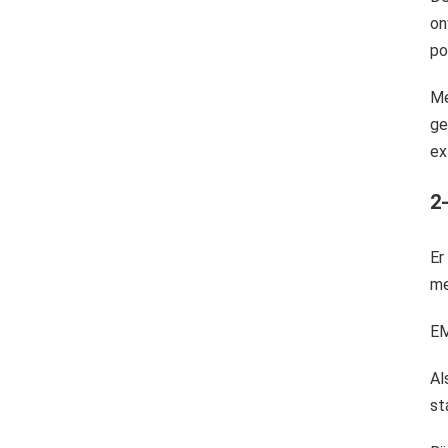
on
po
Me
ge
ex
2
Er
me
EM
Al
st