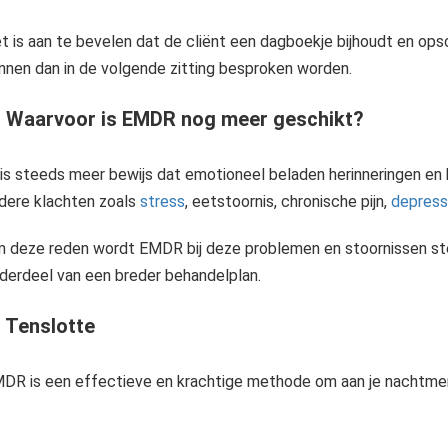
t is aan te bevelen dat de cliënt een dagboekje bijhoudt en ops
nnen dan in de volgende zitting besproken worden.
- Waarvoor is EMDR nog meer geschikt?
 is steeds meer bewijs dat emotioneel beladen herinneringen en b
dere klachten zoals
stress
, eetstoornis, chronische pijn,
depress
 deze reden wordt EMDR bij deze problemen en stoornissen st
derdeel van een breder behandelplan.
Bijna 30 procent van de mensen met een psychische aandoening heeft last van een chronische nachtmerries, ook wel een nachtmerr
- Tenslotte
DR is een effectieve en krachtige methode om aan je nachtmer