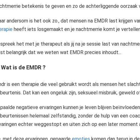
chtmerrie betekenis te geven en zo de achterliggende oorzaak
ar andersom is het ook zo., dat mensen na EMDR last krijgen v
erapie
heeft iets losgemaakt en je nachtmerrie komt je vertell
spreek het met je therapeut als jij na je sessie last van nachtmerr
st belangrijk dat we weten wat EMDR precies inhoudt...
e, fysieke of spirituele niveau van de mens. Het doel is altijd hetzelfde: het verminderen van klachten, het..
 Wat is de EMDR ?
Wat nachtmerries zijn , hebben we net besproken. Nu duiken we wat dieper in hoe angstdromen ontstaan. Angst ervaren in nachtmerries kan je zien als een indicatie va
dr is een therapie die veel gebruikt wordt als mensen het slac
beurtenis. Dat kan een ongeluk zijn, seksueel misbruik, geweld of 
paalde negatieve ervaringen kunnen je leven blijven beïnvloed
beurtenissen helemaal zelfstandig, zonder de hulp van een coach
varingen echter weggestopt en uiten zich op een later moment 
, met deze ervaringen, gepaarde
emoties
komen dan terug in de 