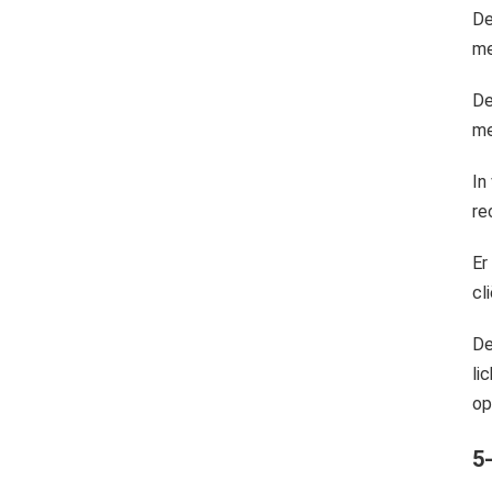
De
me
De
me
In
re
Er
cl
De
li
op
5