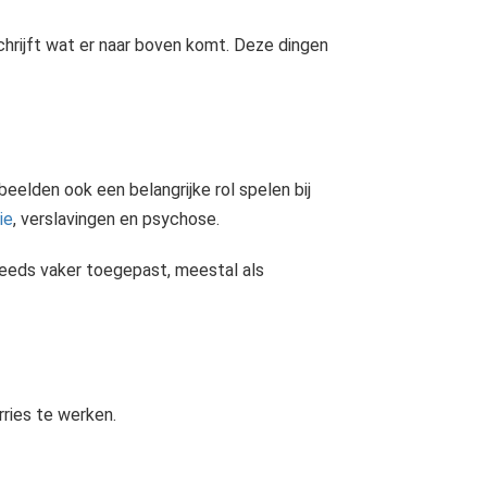
chrijft wat er naar boven komt. Deze dingen
eelden ook een belangrijke rol spelen bij
ie
, verslavingen en psychose.
eeds vaker toegepast, meestal als
iestoornis genoemd. Door bijna elke nacht nachtmerries krijgen zij last met..
ries te werken.