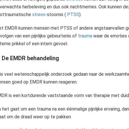
verwachte herbeleving en dus ook nachtmerries. Ook kunnen dez
sttraumatische
stress
-stoornis (
PTSS
).
t EMDR kunnen mensen met PTSS of andere angstaanvallen geh
Emoties vormen de kern van ons mens-zijn. Ze kleuren onze ervaringen, sturen ons gedrag en geven betekenis aan wat we meemaken. Zonder emoties zou het leven vlak en betekenisloos zijn. Toch ervaren veel mensen emoties..
volgen van een pijnlijke gebeurtenis of
trauma
waar de emoties 
terne prikkel of een intern gevoel.
Als je last van negatieve stress hebt, dan heb je waarschijnlijk vaker last van nachtmerries. Deze nachtelijke boodschappers laten je symbolisch zien en voelen wat de stress oorzaken zijn. Wat veel mensen niet weten..
Een Posttraumatische Stressstoornis (PTSS) is de verzamelnaam voor een verzameling klachten die ontstaan na het ondergaan van een pijnlijke, vaak levensbedreigende en schokkende gebeurtenis. Een trauma houdt in..
- De EMDR behandeling
Een trauma is een tekortschietende reactie van je lichaam en geest op een gebeurtenis die jouw angst aanjaagt en als bedreigend wordt ervaren. Wanneer je zoiets meemaakt, kan het zijn dat je daar nog lange tijd last..
 is veel wetenschappelijk onderzoek gedaan naar de werkzaamhei
nsen goed op EMDR kunnen reageren.
DR is een kortdurende vaststaande vorm van therapie met duide
s het gaat om een trauma na een éénmalige pijnlijke ervaring, dan
aat om de draad weer op te pakken.