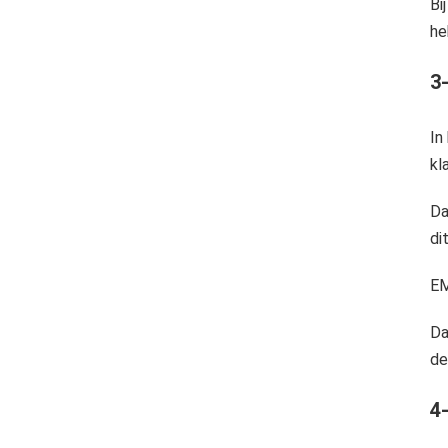
Bi
he
3
In
kl
Da
di
EM
Da
de
4