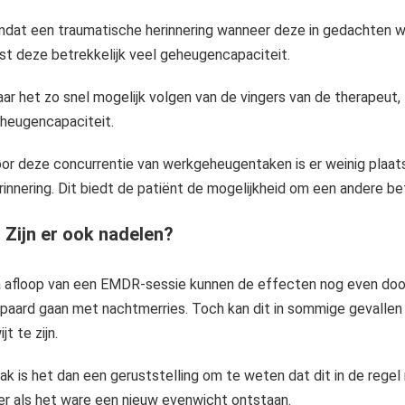
dat een traumatische herinnering wanneer deze in gedachten wo
st deze betrekkelijk veel geheugencapaciteit.
Binnen neurolinguïstisch programmeren (NLP) wordt aangenomen dat oogbewegingen inzicht kunnen geven in hoe iemand denkt en informatie verwerkt. Deze theorie, ook wel bekend als eye accessing cues, suggereert dat..
ar het zo snel mogelijk volgen van de vingers van de therapeut,
heugencapaciteit.
or deze concurrentie van werkgeheugentaken is er weinig plaats
rinnering. Dit biedt de patiënt de mogelijkheid om een andere b
 Zijn er ook nadelen?
 afloop van een EMDR-sessie kunnen de effecten nog even door
paard gaan met nachtmerries. Toch kan dit in sommige gevallen 
jt te zijn.
ak is het dan een geruststelling om te weten dat dit in de regel
 er als het ware een nieuw evenwicht ontstaan.