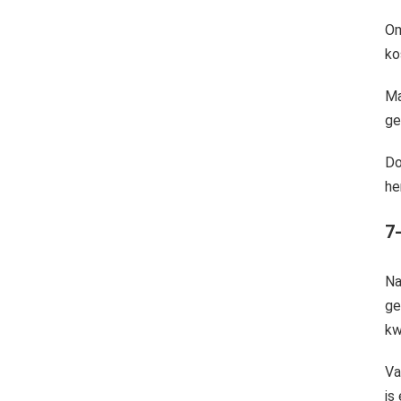
Om
ko
Ma
ge
Do
he
7-
Na
ge
kwi
Va
is