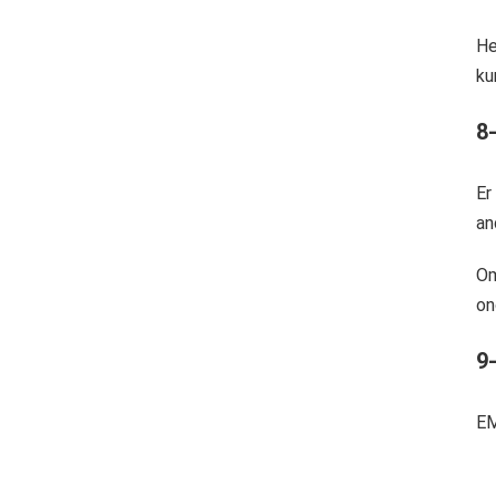
He
ku
8
Er
an
Om
on
9
EM