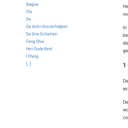
Bagua
He
Chi
vo
De
De Acht Onsterfelijken
In
De Drie Schatten
be
Feng Shui
da
Het Oude Kind
ge
I Ching
[...]
1
D
as
De
wo
co