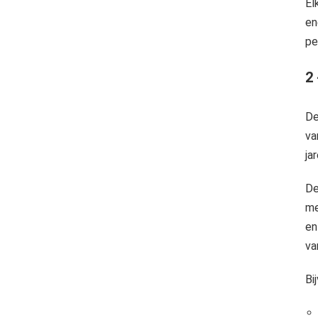
El
en
pe
2
D
v
ja
De
me
en
va
Bi