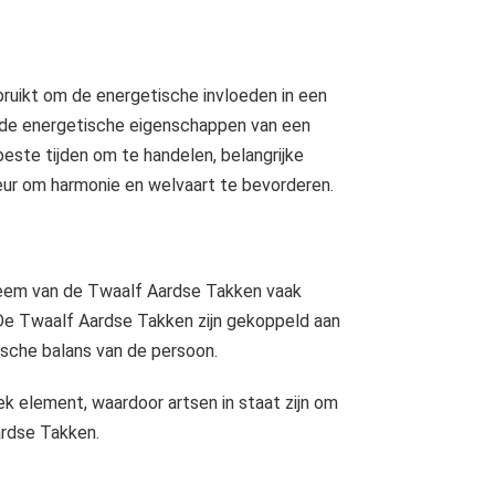
Een ritueel is een aaneenschakeling van vaste handelingen en gedragingen die op een bepaalde manier, op een specifieke plek en vaak met een duidelijke intentie worden uitgevoerd. Rituelen geven structuur, betekenis en..
uikt om de energetische invloeden in een
t de energetische eigenschappen van een
este tijden om te handelen, belangrijke
ieur om harmonie en welvaart te bevorderen.
em van de Twaalf Aardse Takken vaak
De Twaalf Aardse Takken zijn gekoppeld aan
ische balans van de persoon.
ek element, waardoor artsen in staat zijn om
ardse Takken.