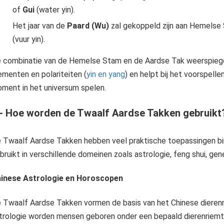
of
Gui
(water yin).
Het jaar van de
Paard (Wu)
zal gekoppeld zijn aan Hemels
(vuur yin).
 combinatie van de Hemelse Stam en de Aardse Tak weerspiege
ementen en polariteiten (
yin en yang
) en helpt bij het voorspell
ment in het universum spelen.
 - Hoe worden de Twaalf Aardse Takken gebruikt
Yin en Yang zijn fundamentele principes in het taoïsme, die verwijzen naar de tegengestelde maar complementaire krachten die het universum in balans houden. Deze twee principes vertegenwoordigen de dualiteit die..
 Twaalf Aardse Takken hebben veel praktische toepassingen bin
bruikt in verschillende domeinen zoals astrologie, feng shui, ge
inese Astrologie en Horoscopen
 Twaalf Aardse Takken vormen de basis van het Chinese dierenri
trologie worden mensen geboren onder een bepaald dierenriemteke