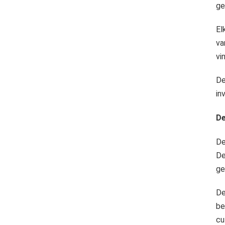
ge
El
va
vi
De
in
De
De
De
ge
De
be
cu