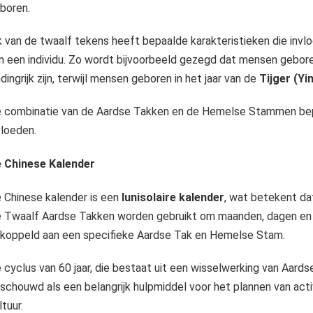
boren.
k van de twaalf tekens heeft bepaalde karakteristieken die invl
n een individu. Zo wordt bijvoorbeeld gezegd dat mensen geboren
ndingrijk zijn, terwijl mensen geboren in het jaar van de
Tijger (Yin
 combinatie van de Aardse Takken en de Hemelse Stammen bepa
vloeden.
 Chinese Kalender
 Chinese kalender is een
lunisolaire kalender
, wat betekent da
 Twaalf Aardse Takken worden gebruikt om maanden, dagen en jar
koppeld aan een specifieke Aardse Tak en Hemelse Stam.
 cyclus van 60 jaar, die bestaat uit een wisselwerking van Aa
schouwd als een belangrijk hulpmiddel voor het plannen van activ
ltuur.