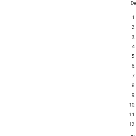
De
Shen (神), wat vaak vertaald wordt als “geest” of “goddelijke energie”, is een van de Drie Schatten (三宝, San Bao ) in het taoïsme. Het wordt beschouwd als de meest verheven van de drie..