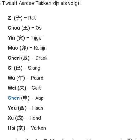
 Twaalf Aardse Takken zijn als volgt:
Zi (子)
– Rat
Chou (丑)
– Os
Yin (寅)
– Tijger
Mao (卯)
– Konijn
Chen (辰)
– Draak
Si (巳)
– Slang
Wu (午)
– Paard
Wei (未)
– Geit
Shen
(申)
– Aap
You (酉)
– Haan
Xu (戌)
– Hond
Hai (亥)
– Varken