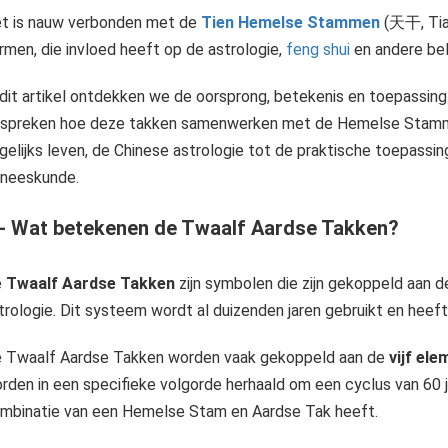
t is nauw verbonden met de
Tien Hemelse Stammen
(天干, Tian
rmen, die invloed heeft op de astrologie,
feng shui
en andere bela
 dit artikel ontdekken we de oorsprong, betekenis en toepassin
spreken hoe deze takken samenwerken met de Hemelse Stamme
De Tien Hemelse Stammen vormen een belangrijk concept in de traditionele Chinese tijdsindeling en astrologie. Dit systeem van 10 symbolen wordt gebruikt voor het tellen van dagen, het markeren van jaren, en het..
gelijks leven, de Chinese astrologie tot de praktische toepassin
Feng Shui (风水), letterlijk vertaald als "wind" en "water," is een eeuwenoude Chinese kunst annex wetenschap die gericht is op het harmoniseren van de omgeving om zo welzijn en geluk te..
neeskunde.
 - Wat betekenen de Twaalf Aardse Takken?
e
Twaalf Aardse Takken
zijn symbolen die zijn gekoppeld aan d
trologie. Dit systeem wordt al duizenden jaren gebruikt en heeft 
 Twaalf Aardse Takken worden vaak gekoppeld aan de
vijf el
rden in een specifieke volgorde herhaald om een cyclus van 60 ja
mbinatie van een Hemelse Stam en Aardse Tak heeft.