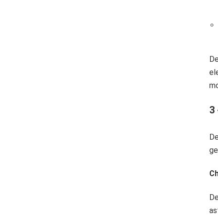
De
el
mo
3
De
ge
Ch
De
as