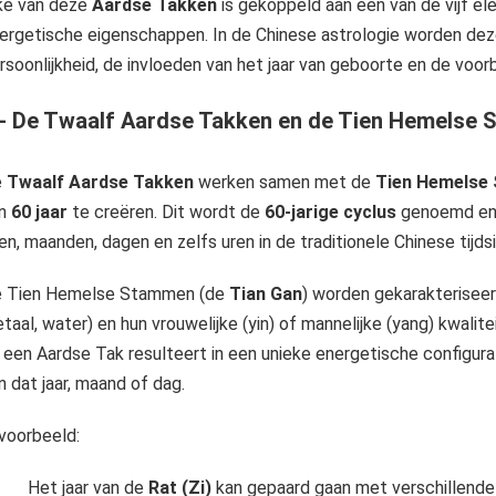
ke van deze
Aardse Takken
is gekoppeld aan een van de vijf el
ergetische eigenschappen. In de Chinese astrologie worden de
rsoonlijkheid, de invloeden van het jaar van geboorte en de voo
 - De Twaalf Aardse Takken en de Tien Hemelse
e
Twaalf Aardse Takken
werken samen met de
Tien Hemelse
an
60 jaar
te creëren. Dit wordt de
60-jarige cyclus
genoemd en 
ren, maanden, dagen en zelfs uren in de traditionele Chinese tijdsi
 Tien Hemelse Stammen (de
Tian Gan
) worden gekarakteriseerd
taal, water) en hun vrouwelijke (yin) of mannelijke (yang) kwal
 een Aardse Tak resulteert in een unieke energetische configura
n dat jaar, maand of dag.
jvoorbeeld:
Het jaar van de
Rat (Zi)
kan gepaard gaan met verschillen