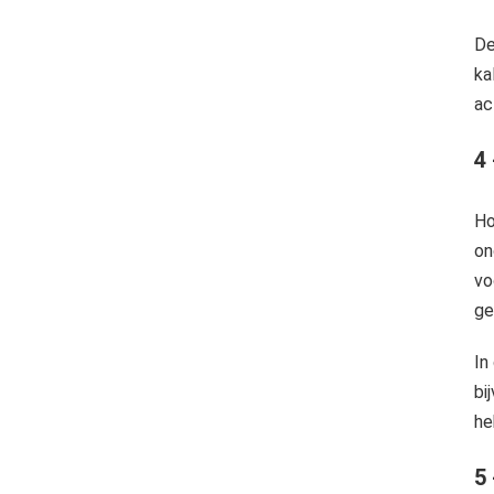
De
ka
ac
4 
Ho
on
vo
ge
In
bi
he
5