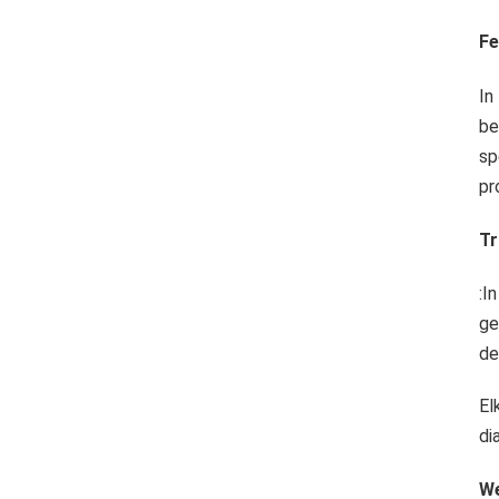
Fe
In
be
sp
pr
Tr
:I
ge
de
El
di
We