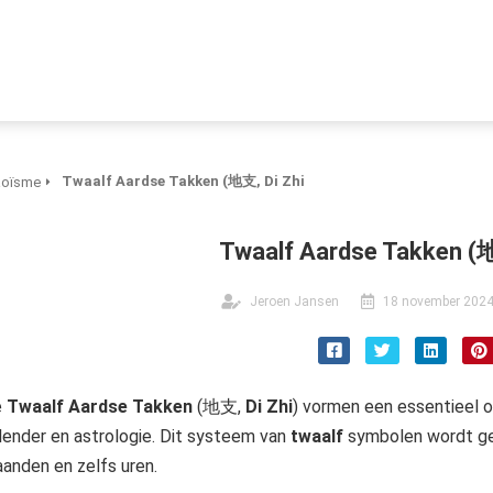
Twaalf Aardse Takken (地支, Di Zhi
aoïsme
Twaalf Aardse Takken (地
Jeroen Jansen
18 november 202
e
Twaalf Aardse Takken
(地支,
Di Zhi
) vormen een essentieel o
lender en astrologie. Dit systeem van
twaalf
symbolen wordt gebr
anden en zelfs uren.